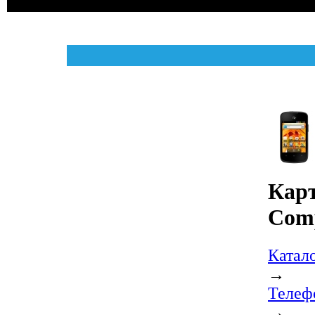
Карт
Com
Катал
→
Телеф
→