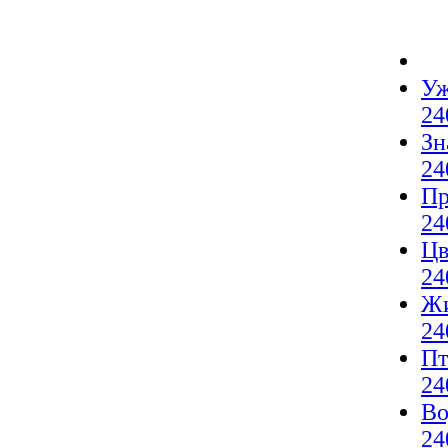
Уж
24
Зн
24
Пр
24
Цв
24
Жи
24
Пт
24
Во
24