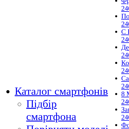
Фр
24
По
24
С 
24
Де
24
Ко
24
Са
24
Каталог смартфонів
8 
Підбір
24
За
смартфона
24
Фо