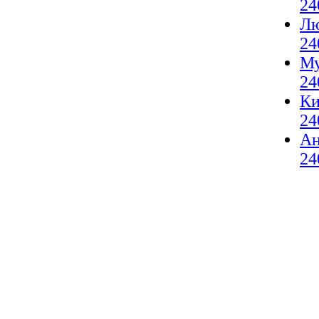
24
Лю
24
Му
24
Ки
24
А
24