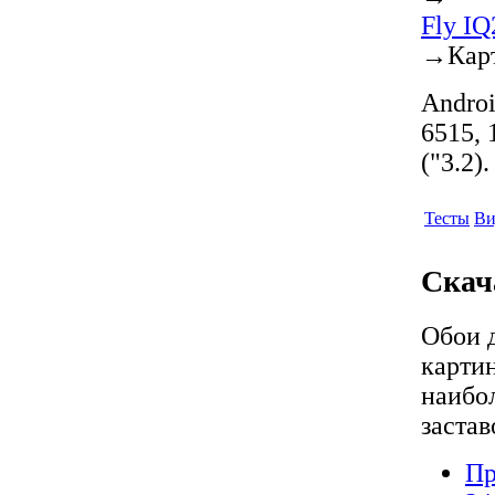
Fly I
→
Кар
Androi
6515, 
("3.2)
Тесты
Ви
Скач
Обои 
карти
наибо
застав
Пр