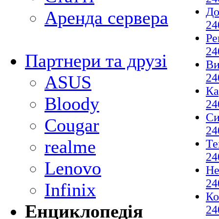
До
Аренда сервера
24
Ре
24
Партнери та друзі
Ви
24
ASUS
Ка
Bloody
24
Си
Cougar
24
realme
Те
24
Lenovo
Не
24
Infinix
Ко
Енциклопедія
24