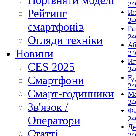
Порівняти моделі
24
Рейтинг
И
24
смартфонів
Ра
24
Огляди техніки
Аб
Новини
24
И
CES 2025
24
Ед
Смартфони
24
Смарт-годинники
М
24
Зв'язок /
Фа
Оператори
24
Де
Статті
24